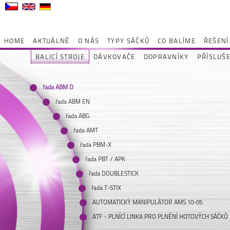
HOME
AKTUÁLNĚ
O NÁS
TYPY SÁČKŮ
CO BALÍME
ŘEŠENÍ
BALICÍ STROJE
DÁVKOVAČE
DOPRAVNÍKY
PŘÍSLUŠ
řada ABM D
řada ABM EN
řada ABG
řada AMT
řada PBM-X
řada PBT / APK
řada DOUBLESTICK
řada T-STIX
AUTOMATICKÝ MANIPULÁTOR AMS 10-05
ATF - PLNÍCÍ LINKA PRO PLNĚNÍ HOTOVÝCH SÁČKŮ